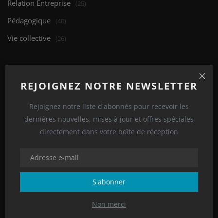
Relation Entreprise
(25)
Pédagogique
(40)
Vie collective
(26)
ARTICLES ALÉATOIRES
REJOIGNEZ NOTRE NEWSLETTER
Rejoignez notre liste d'abonnés pour recevoir les
dernières nouvelles, mises à jour et offres spéciales
directement dans votre boîte de réception
S'abonner
Vie collective
Non merci
Temps d’échanges entre l’E2C 92 et l’E2C 973