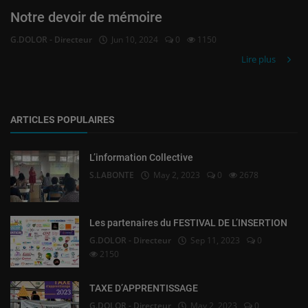
Notre devoir de mémoire
G.DOLOR - Directeur
Jun 10, 2024
0
1150
Lire plus
ARTICLES POPULAIRES
L’information Collective
S.LABONTE
May 2, 2023
0
2678
Les partenaires du FESTIVAL DE L’INSERTION
G.DOLOR - Directeur
Sep 11, 2023
0
2150
TAXE D’APPRENTISSAGE
G.DOLOR - Directeur
May 2, 2023
0