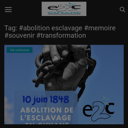
Tag: #abolition esclavage #memoire
#souvenir #transformation
Info page
Vie collective
Pédagogique
Relation Entreprise
Vie collective
Connexion
S'inscrire