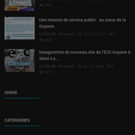
2063
Une mission de service public au coeur de la
Guyane.
G.DOLOR - Directeur
Sep 10, 2023
0
2024
Inauguration du nouveau site de l’E2C Guyane à
Saint-La...
G.DOLOR - Directeur
Jan 12, 2024
0
2013
CHOIX
CATÉGORIES