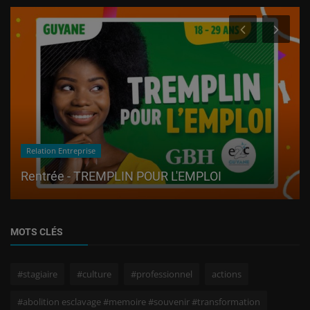
Relation Entreprise
Rentrée - TREMPLIN POUR L'EMPLOI
MOTS CLÉS
#stagiaire
#culture
#professionnel
actions
#abolition esclavage #memoire #souvenir #transformation