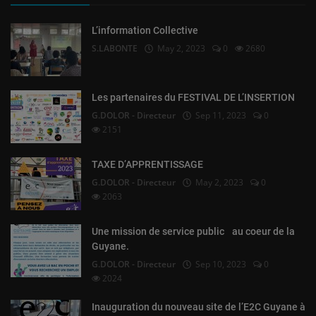
L’information Collective
S.LABONTE
May 2, 2023
0
2680
Les partenaires du FESTIVAL DE L’INSERTION
G.DOLOR - Directeur
Sep 11, 2023
0
2151
TAXE D’APPRENTISSAGE
G.DOLOR - Directeur
May 2, 2023
0
2063
Une mission de service public au coeur de la
Guyane.
G.DOLOR - Directeur
Sep 10, 2023
0
2024
Inauguration du nouveau site de l’E2C Guyane à