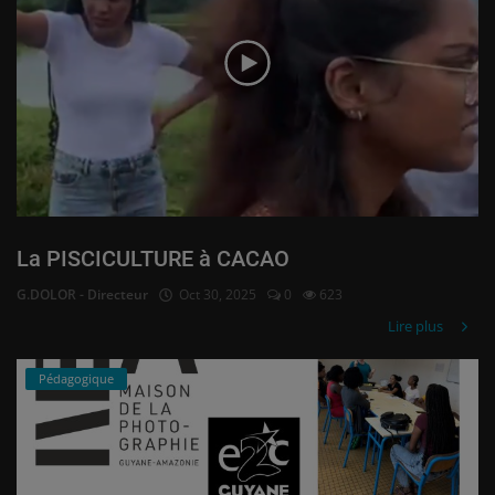
La PISCICULTURE à CACAO
G.DOLOR - Directeur
Oct 30, 2025
0
623
Lire plus
Pédagogique