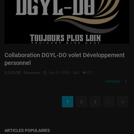
Collaboration DGYL-DO volet Développement
personnel
G.DOLOR - Directeur
Sep 29, 2025
0
812
Lire plus
1
2
3
›
»
ARTICLES POPULAIRES