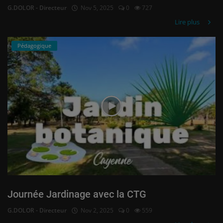
G.DOLOR - Directeur
Nov 5, 2025
0
727
Lire plus
Pédagogique
Journée Jardinage avec la CTG
G.DOLOR - Directeur
Nov 2, 2025
0
559