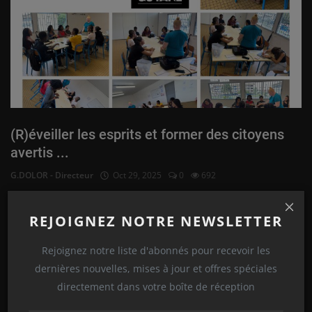
(R)éveiller les esprits et former des citoyens
avertis ...
G.DOLOR - Directeur
Oct 29, 2025
0
692
Lire plus
REJOIGNEZ NOTRE NEWSLETTER
Pédagogique
Rejoignez notre liste d'abonnés pour recevoir les
dernières nouvelles, mises à jour et offres spéciales
directement dans votre boîte de réception