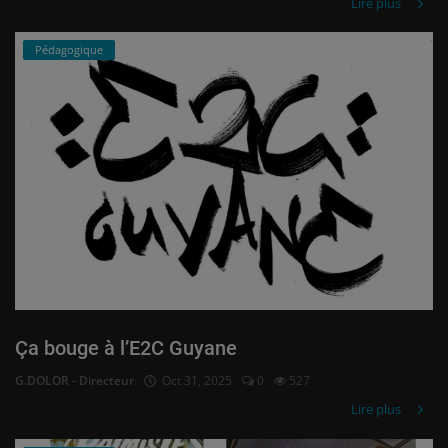
Lire plus
Pédagogique
Ça bouge à l’E2C Guyane
G.DOLOR - Directeur
Oct 31, 2025
0
527
Lire plus