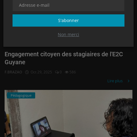
S'abonner
Non merci
Engagement citoyen des stagiaires de l'E2C
Guyane
F.BRAZAO
Oct 29, 2025
0
586
Lire plus
Pédagogique