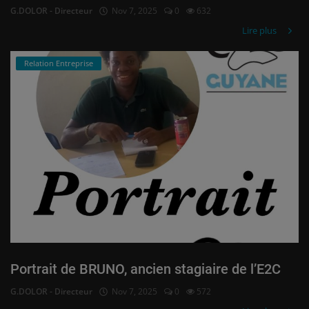
G.DOLOR - Directeur
Nov 7, 2025
0
632
Lire plus
Relation Entreprise
Portrait de BRUNO, ancien stagiaire de l’E2C
G.DOLOR - Directeur
Nov 7, 2025
0
572