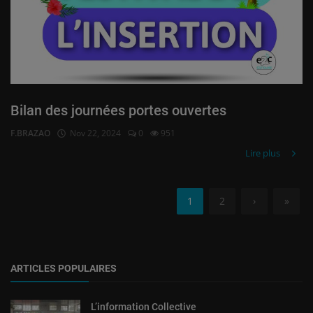
Bilan des journées portes ouvertes
F.BRAZAO
Nov 22, 2024
0
951
Lire plus
1
2
›
»
ARTICLES POPULAIRES
L’information Collective