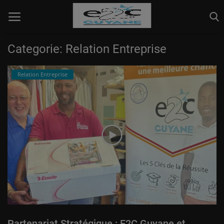
Categorie: Relation Entreprise
Info page
Relation Entreprise
Pédagogique
Relation Entreprise
Vie collective
Connexion
S'inscrire
Partenariat Stratégique : E2C Guyane et