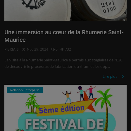
Une immersion au cœur de la Rhumerie Saint-
Maurice
P.BRIAIS
Nov 29, 2024
0
732
La visite à la Rhumerie Saint-Maurice a permis aux stagiaires de l'E2C
de découvrir le processus de fabrication du rhum et les opp...
Lire plus
Relation Entreprise