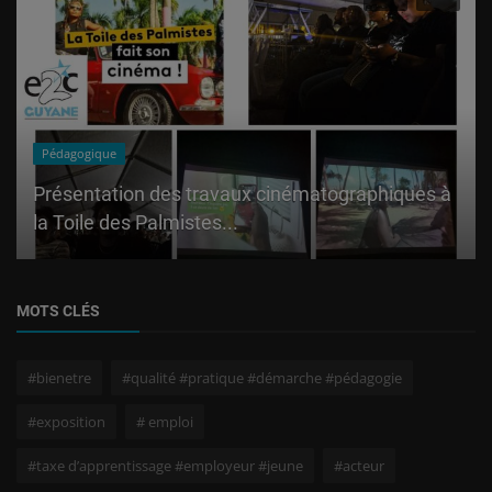
Pédagogique
Présentation des travaux cinématographiques à
la Toile des Palmistes...
MOTS CLÉS
#bienetre
#qualité #pratique #démarche #pédagogie
#exposition
# emploi
#taxe d’apprentissage #employeur #jeune
#acteur