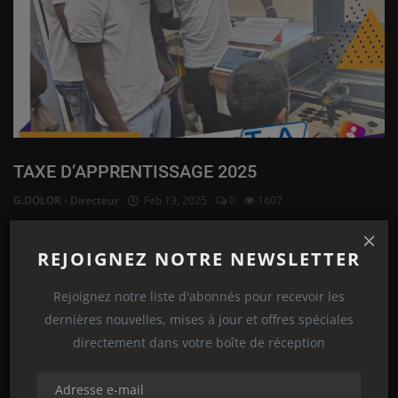
TAXE D’APPRENTISSAGE 2025
G.DOLOR - Directeur
Feb 13, 2025
0
1607
Lire plus
REJOIGNEZ NOTRE NEWSLETTER
Relation Entreprise
Rejoignez notre liste d'abonnés pour recevoir les
dernières nouvelles, mises à jour et offres spéciales
directement dans votre boîte de réception