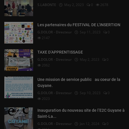
S.LABONTE
May 2, 2023
0
2678
Les partenaires du FESTIVAL DE L’INSERTION
G.DOLOR - Directeur
Sep 11, 2023
0
2147
TAXE D’APPRENTISSAGE
G.DOLOR - Directeur
May 2, 2023
0
2062
Une mission de service public au coeur de la
Guyane.
G.DOLOR - Directeur
Sep 10, 2023
0
2023
Inauguration du nouveau site de l’E2C Guyane à
Saint-La...
G.DOLOR - Directeur
Jan 12, 2024
0