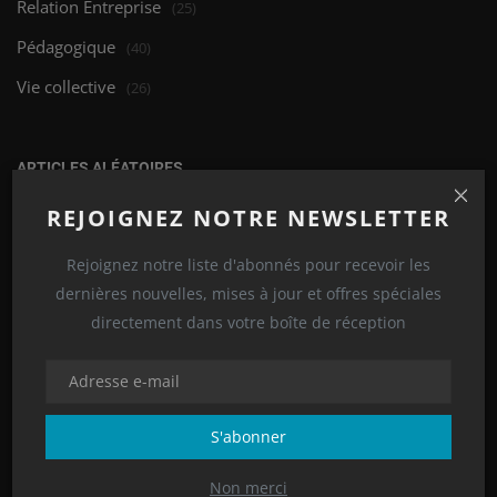
Relation Entreprise
(25)
Pédagogique
(40)
Vie collective
(26)
ARTICLES ALÉATOIRES
REJOIGNEZ NOTRE NEWSLETTER
Rejoignez notre liste d'abonnés pour recevoir les
dernières nouvelles, mises à jour et offres spéciales
directement dans votre boîte de réception
Relation Entreprise
S'abonner
KRÉA OUEST GUYANE rencontre les stagiaires
Non merci
de l’E2C