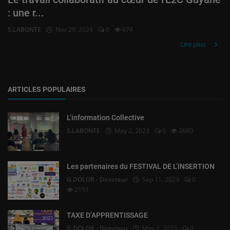
: une r...
S.LABONTE
Nov 29, 2024
0
674
Lire plus
ARTICLES POPULAIRES
L’information Collective
S.LABONTE
May 2, 2023
0
2680
Les partenaires du FESTIVAL DE L’INSERTION
G.DOLOR - Directeur
Sep 11, 2023
0
2151
TAXE D’APPRENTISSAGE
G.DOLOR - Directeur
May 2, 2023
0