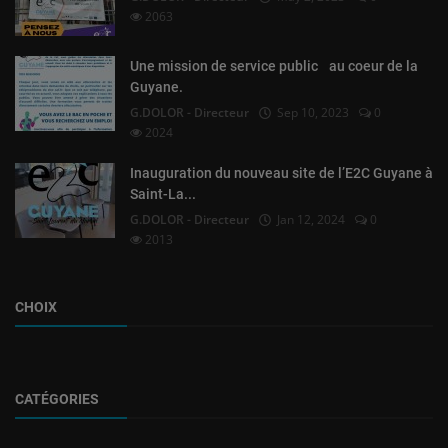
2063
Une mission de service public au coeur de la
Guyane.
G.DOLOR - Directeur
Sep 10, 2023
0
2024
Inauguration du nouveau site de l’E2C Guyane à
Saint-La...
G.DOLOR - Directeur
Jan 12, 2024
0
2013
CHOIX
CATÉGORIES