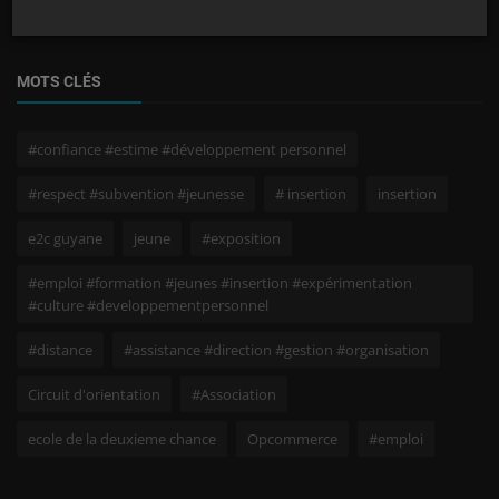
MOTS CLÉS
#confiance #estime #développement personnel
#respect #subvention #jeunesse
# insertion
insertion
e2c guyane
jeune
#exposition
#emploi #formation #jeunes #insertion #expérimentation
#culture #developpementpersonnel
#distance
#assistance #direction #gestion #organisation
Circuit d'orientation
#Association
ecole de la deuxieme chance
Opcommerce
#emploi