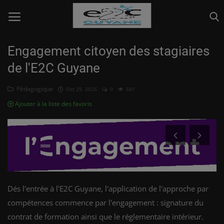
Engagement citoyen des stagiaires
de l'E2C Guyane
Info page
Pédagogique
Oct 29, 2025
0
581
Pédagogique
Ajouter à la liste des favoris
Relation Entreprise
Vie collective
Connexion
S'inscrire
Dés l'entrée à l'E2C Guyane, l'application de l'approche par
compétences commence par l'engagement : signature du
contrat de formation ainsi que le réglementaire intérieur.