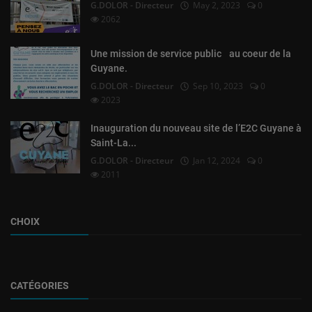
G.DOLOR - Directeur
May 2, 2023
0
2062
Une mission de service public au coeur de la
Guyane.
G.DOLOR - Directeur
Sep 10, 2023
0
2023
Inauguration du nouveau site de l’E2C Guyane à
Saint-La...
G.DOLOR - Directeur
Jan 12, 2024
0
2011
CHOIX
CATÉGORIES