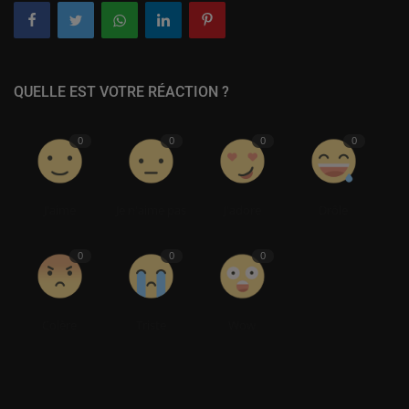
QUELLE EST VOTRE RÉACTION ?
0
0
0
0
J'aime
Je n'aime pas
J'adore
Drôle
0
0
0
Colère
Triste
Wow