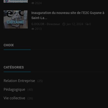
2024
Inauguration du nouveau site de l’E2C Guyane à
Saint-La...
G.DOLOR - Directeur
Jan 12, 2024
0
2013
CHOIX
CATÉGORIES
Relation Entreprise
(25)
Pédagogique
(40)
Vie collective
(26)