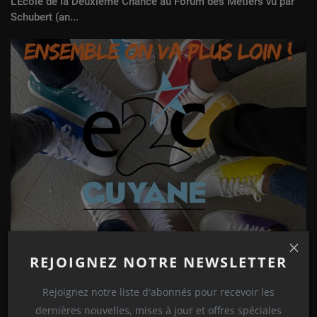
L’Ecole de la Deuxième Chance au Forum des Métiers vu par
Schubert (an...
L’E2C Guyane à travers L’INTELLIGENCE COLLECTIVE
REJOIGNEZ NOTRE NEWSLETTER
Rejoignez notre liste d'abonnés pour recevoir les
dernières nouvelles, mises à jour et offres spéciales
COMMENTAIRES