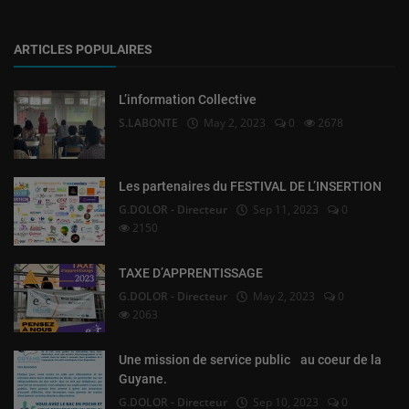
ARTICLES POPULAIRES
L’information Collective
S.LABONTE
May 2, 2023
0
2678
Les partenaires du FESTIVAL DE L’INSERTION
G.DOLOR - Directeur
Sep 11, 2023
0
2150
TAXE D’APPRENTISSAGE
G.DOLOR - Directeur
May 2, 2023
0
2063
Une mission de service public au coeur de la
Guyane.
G.DOLOR - Directeur
Sep 10, 2023
0