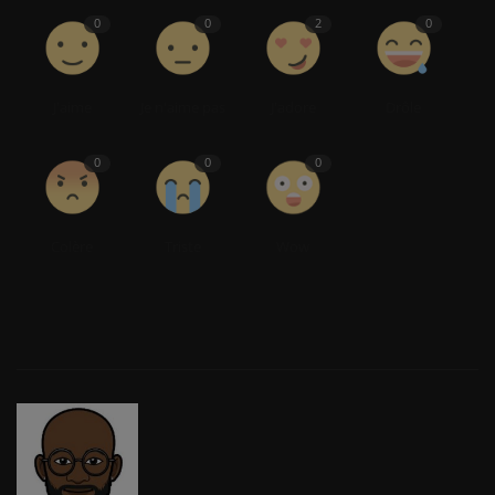
0
0
2
0
J'aime
Je n'aime pas
J'adore
Drôle
0
0
0
Colère
Triste
Wow