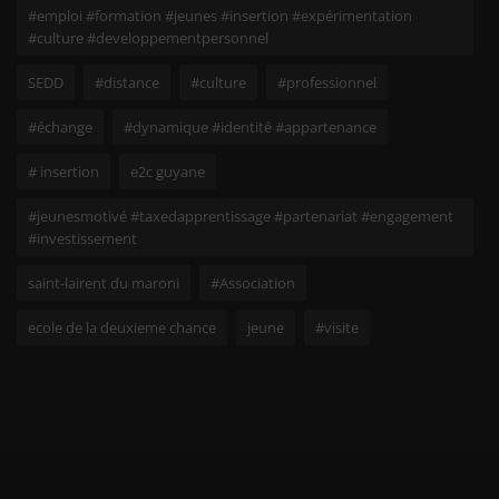
#emploi #formation #jeunes #insertion #expérimentation
#culture #developpementpersonnel
SEDD
#distance
#culture
#professionnel
#échange
#dynamique #identité #appartenance
# insertion
e2c guyane
#jeunesmotivé #taxedapprentissage #partenariat #engagement
#investissement
saint-lairent du maroni
#Association
ecole de la deuxieme chance
jeune
#visite