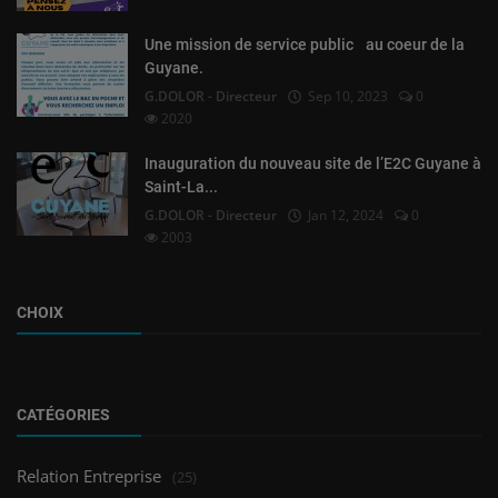
Une mission de service public au coeur de la
Guyane.
G.DOLOR - Directeur
Sep 10, 2023
0
2020
Inauguration du nouveau site de l’E2C Guyane à
Saint-La...
G.DOLOR - Directeur
Jan 12, 2024
0
2003
CHOIX
CATÉGORIES
Relation Entreprise
(25)