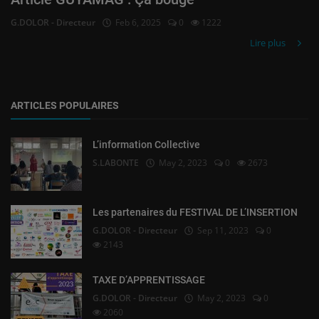
G.DOLOR - Directeur
Feb 6, 2025
0
1222
Lire plus
ARTICLES POPULAIRES
L’information Collective
S.LABONTE
May 2, 2023
0
2673
Les partenaires du FESTIVAL DE L’INSERTION
G.DOLOR - Directeur
Sep 11, 2023
0
2143
TAXE D’APPRENTISSAGE
G.DOLOR - Directeur
May 2, 2023
0
2060