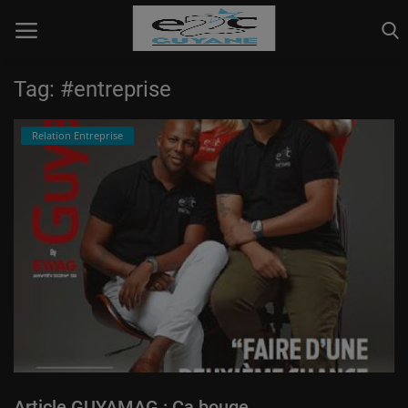
Tag: #entreprise
Info page
Relation Entreprise
Pédagogique
Relation Entreprise
Vie collective
Connexion
S'inscrire
Article GUYAMAG : Ça bouge