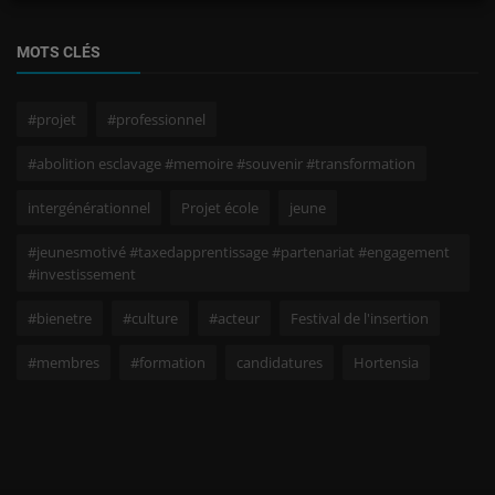
MOTS CLÉS
#projet
#professionnel
#abolition esclavage #memoire #souvenir #transformation
intergénérationnel
Projet école
jeune
#jeunesmotivé #taxedapprentissage #partenariat #engagement
#investissement
#bienetre
#culture
#acteur
Festival de l'insertion
#membres
#formation
candidatures
Hortensia