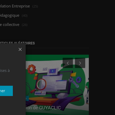
lation Entreprise
(25)
édagogique
(40)
e collective
(26)
RTICLES ALÉATOIRES
ises à
ner
Pédagogique
Relation Entrep
Intervention de GUYACLIC
Bilan des 