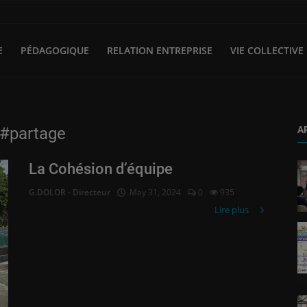
E
PÉDAGOGIQUE
RELATION ENTREPRISE
VIE COLLECTIVE
 #partage
A
La Cohésion d’équipe
G.DOLOR - Directeur
May 31, 2024
0
935
Lire plus