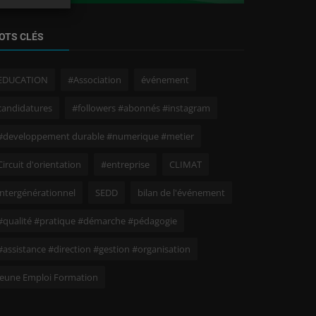
OTS CLÉS
EDUCATION
#Association
événement
candidatures
#followers #abonnés #instagram
#developpement durable #numerique #metier
Circuit d'orientation
#entreprise
CLIMAT
intergénérationnel
SEDD
bilan de l'événement
#qualité #pratique #démarche #pédagogie
#assistance #direction #gestion #organisation
Jeune Emploi Formation