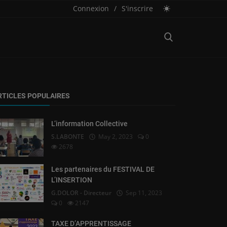
Connexion
/
S'inscrire
RTICLES POPULAIRES
L’information Collective
S.LABONTE
May 2, 2023
0
2678
Les partenaires du FESTIVAL DE
L’INSERTION
G.DOLOR - Directeur
Sep 11, 2023
0
2147
TAXE D’APPRENTISSAGE