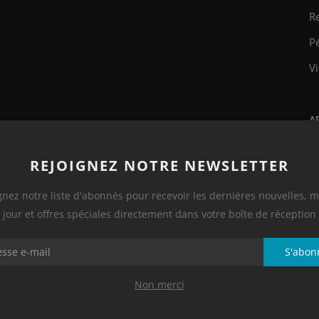
Re
P
Vi
A
REJOIGNEZ NOTRE NEWSLETTER
gnez notre liste d'abonnés pour recevoir les dernières nouvelles, m
jour et offres spéciales directement dans votre boîte de réception
S'abon
Relation Entreprise
Non merci
Le salon des Maires 2025 en Guyane