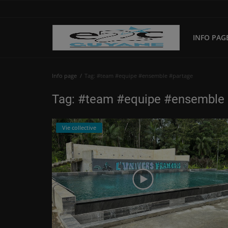
INFO PAG
Info page
Info page
Tag: #team #equipe #ensemble #partage
Pédagogique
Tag: #team #equipe #ensemble
Relation Entreprise
Vie collective
Vie collective
Connexion
S'inscrire