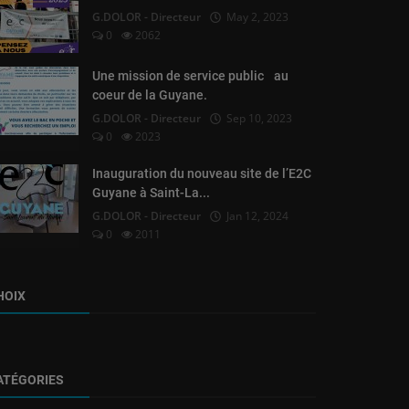
G.DOLOR - Directeur
May 2, 2023
0
2062
Une mission de service public au
coeur de la Guyane.
G.DOLOR - Directeur
Sep 10, 2023
0
2023
Inauguration du nouveau site de l’E2C
Guyane à Saint-La...
G.DOLOR - Directeur
Jan 12, 2024
0
2011
HOIX
ATÉGORIES