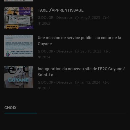
TAXE D’APPRENTISSAGE
G.DOLOR - Directeur
May 2, 2023
0
2063
Une mission de service public au coeur de la
Guyane.
G.DOLOR - Directeur
Sep 10, 2023
0
2024
Inauguration du nouveau site de l’E2C Guyane à
Saint-La...
G.DOLOR - Directeur
Jan 12, 2024
0
2013
CHOIX