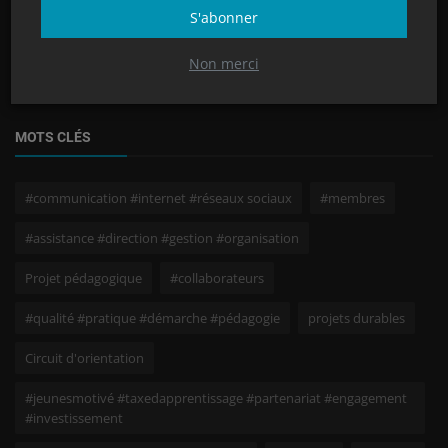
S'abonner
Présentation des travaux cinématographiques à
la Toile des Palmistes...
Non merci
MOTS CLÉS
#communication #internet #réseaux sociaux
#membres
#assistance #direction #gestion #organisation
Projet pédagogique
#collaborateurs
#qualité #pratique #démarche #pédagogie
projets durables
Circuit d'orientation
#jeunesmotivé #taxedapprentissage #partenariat #engagement
#investissement