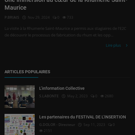
Maurice
P.BRIAIS
Nov 29, 2024
0
733
La visite à la Rhumerie Saint-Maurice a permis aux stagiaires de l'E2C
de découvrir le processus de fabrication du rhum et les opp...
Lire plus
ARTICLES POPULAIRES
L’information Collective
S.LABONTE
May 2, 2023
0
2680
Les partenaires du FESTIVAL DE L’INSERTION
G.DOLOR - Directeur
Sep 11, 2023
0
2151