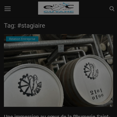
Tag: #stagiaire
Info page
Relation Entreprise
Pédagogique
Relation Entreprise
Vie collective
Connexion
S'inscrire
Une immersion au cœur de la Rhumerie Saint-